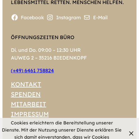
LEBENSMITTEL RETTEN. MENSCHEN HELFEN.
Facebook
Instagram
E-Mail
ÖFFNUNGSZEITEN BÜRO
Di. und Do. 09:00 – 12:30 UHR
AUWEG 2 – 35216 BIEDENKOPF
(+49) 6461 758824
KONTAKT
SPENDEN
MITARBEIT
IMPRESSUM
Cookies erleichtern die Bereitstellung unserer
DATENSCHUTZ
Dienste. Mit der Nutzung unserer Dienste erklären Sie
sich damit einverstanden, dass wir Cookies