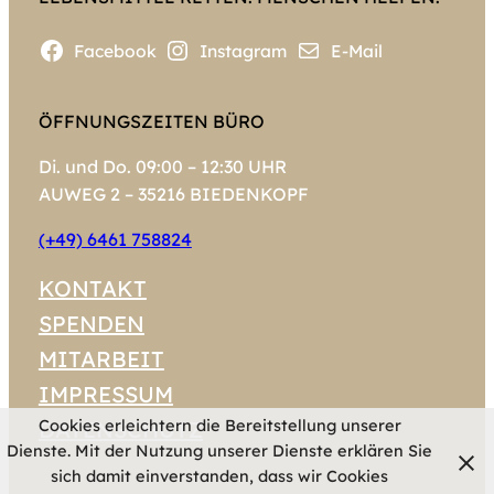
Facebook
Instagram
E-Mail
ÖFFNUNGSZEITEN BÜRO
Di. und Do. 09:00 – 12:30 UHR
AUWEG 2 – 35216 BIEDENKOPF
(+49) 6461 758824
KONTAKT
SPENDEN
MITARBEIT
IMPRESSUM
Cookies erleichtern die Bereitstellung unserer
DATENSCHUTZ
Dienste. Mit der Nutzung unserer Dienste erklären Sie
sich damit einverstanden, dass wir Cookies