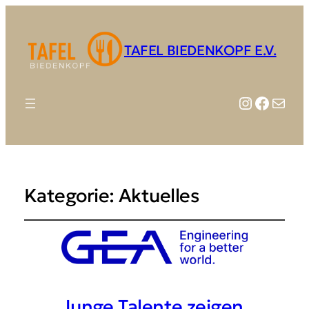
TAFEL BIEDENKOPF E.V.
Instagr
Faceb
E-Mail
Kategorie:
Aktuelles
Junge Talente zeigen