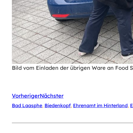
Bild vom Einladen der übrigen Ware an Food S
Vorheriger
Nächster
Bad Laasphe
, 
Biedenkopf
, 
Ehrenamt im Hinterland
, 
E