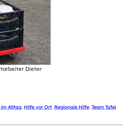
tarbeiter Dieter
 im Alltag
, 
Hilfe vor Ort
, 
Regionale Hilfe
, 
Team Tafel