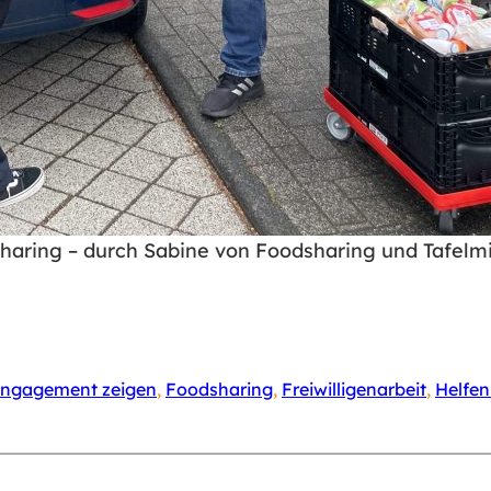
haring – durch Sabine von Foodsharing und Tafelmi
ngagement zeigen
, 
Foodsharing
, 
Freiwilligenarbeit
, 
Helfen